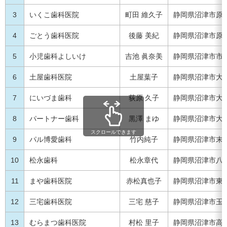
3
いくこ歯科医院
町田 維久子
静岡県沼津市原65
4
ごとう歯科医院
後藤 美紀
静岡県沼津市原14
5
小児歯科よしいけ
吉池 眞奈美
静岡県沼津市市場
6
土屋歯科医院
土屋葉子
静岡県沼津市大岡1
7
にいづま歯科
荻原 久子
静岡県沼津市大手町
8
パートナー歯科
黒澤 まゆ
静岡県沼津市大岡17
スクロールできます
9
パル博愛歯科
竹内純子
静岡県沼津市末
10
松永歯科
松永章代
静岡県沼津市八幡
11
まや歯科医院
赤松真也子
静岡県沼津市東沢
12
三宅歯科医院
三宅 慈子
静岡県沼津市玉江
13
むらまつ歯科医院
村松 里子
静岡県沼津市高沢